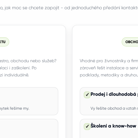
ho, jak moc se chcete zapojit - od jednoduchého předání kontakt
KTU
OBCHOD
astro, obchodu nebo služeb?
Vhodné pro živnostníky a firm
laci i zaškolení. Po
zároveň řešit instalace a ser
 individuálně.
podklady, metodiky a druhou 
Prodej i dlouhodobá
✓
bytek řešíme my.
Vy řešíte obchod a vztah 
Školení a know-how
✓