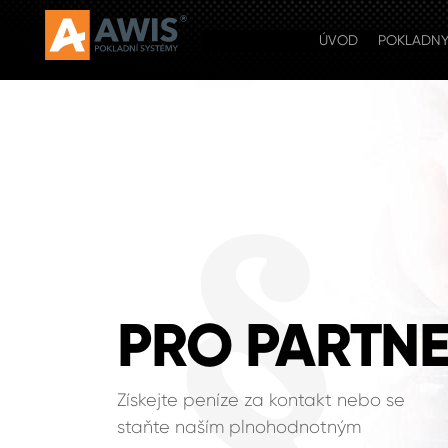
ÚVOD
POKLADN
PRO PARTN
Získejte peníze za kontakt nebo se
staňte naším plnohodnotným