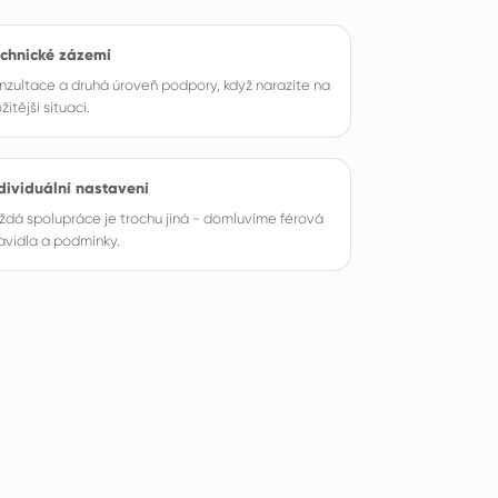
chnické zázemí
nzultace a druhá úroveň podpory, když narazíte na
ožitější situaci.
dividuální nastavení
ždá spolupráce je trochu jiná - domluvíme férová
avidla a podmínky.