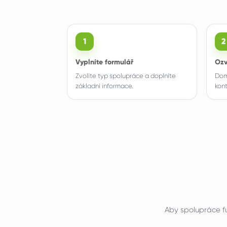
1
2
Vyplníte formulář
Ozv
Zvolíte typ spolupráce a doplníte
Dom
základní informace.
kon
Aby spolupráce f