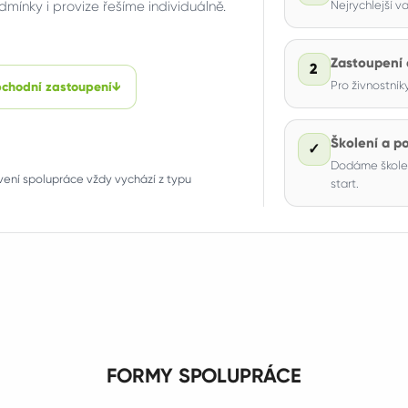
dmínky i provize řešíme individuálně.
Nejrychlejší v
Zastoupení 
2
Pro živnostník
bchodní zastoupení
↓
Školení a p
✓
Dodáme školen
ení spolupráce vždy vychází z typu
start.
FORMY SPOLUPRÁCE