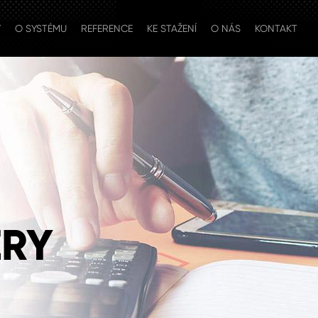
Y
O SYSTÉMU
REFERENCE
KE STAŽENÍ
O NÁS
KONTAKT
ERY