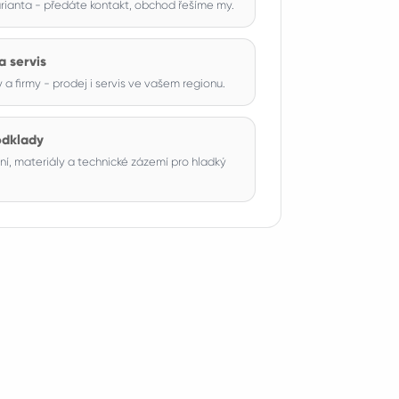
arianta - předáte kontakt, obchod řešíme my.
a servis
y a firmy - prodej i servis ve vašem regionu.
odklady
í, materiály a technické zázemí pro hladký