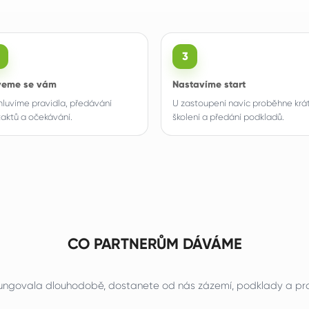
3
eme se vám
Nastavíme start
luvíme pravidla, předávání
U zastoupení navíc proběhne krá
taktů a očekávání.
školení a předání podkladů.
CO PARTNERŮM DÁVÁME
ungovala dlouhodobě, dostanete od nás zázemí, podklady a pr