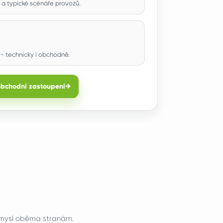
 a typické scénáře provozů.
- technicky i obchodně.
obchodní zastoupení
→
smysl oběma stranám.