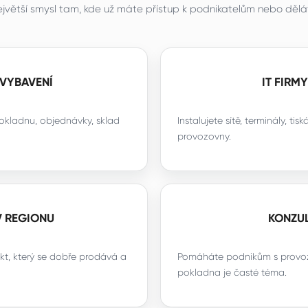
větší smysl tam, kde už máte přístup k podnikatelům nebo děláte
VYBAVENÍ
IT FIRM
okladnu, objednávky, sklad
Instalujete sítě, terminály, t
provozovny.
V REGIONU
KONZUL
t, který se dobře prodává a
Pomáháte podnikům s provoz
pokladna je časté téma.