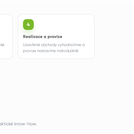
4
Realizace a provize
tké
Uzavřené obchody vyhodnotíme a
provize nastavíme individuálně.
aktické know-how.