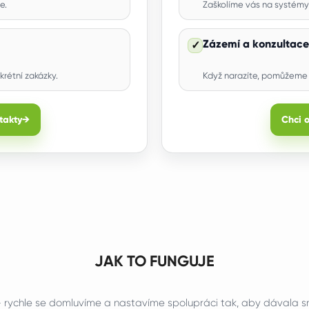
e.
Zaškolíme vás na systémy
Zázemí a konzultace
✓
krétní zakázky.
Když narazíte, pomůžeme 
takty
→
Chci 
JAK TO FUNGUJE
 rychle se domluvíme a nastavíme spolupráci tak, aby dávala 