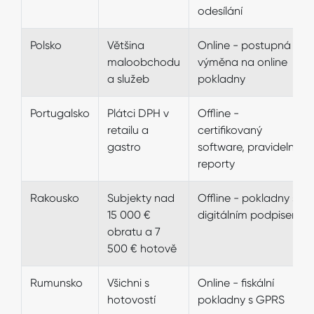
odesílání
Polsko
Většina
Online - postupná
maloobchodu
výměna na online
a služeb
pokladny
Portugalsko
Plátci DPH v
Offline -
retailu a
certifikovaný
gastro
software, pravidelné
reporty
Rakousko
Subjekty nad
Offline - pokladny s
15 000 €
digitálním podpisem
obratu a 7
500 € hotově
Rumunsko
Všichni s
Online - fiskální
hotovostí
pokladny s GPRS