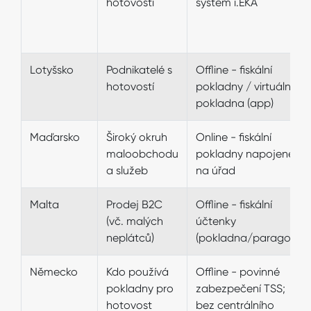
hotovostí
systém i.EKA
Lotyšsko
Podnikatelé s
Offline - fiskální
hotovostí
pokladny / virtuální
pokladna (app)
Maďarsko
Široký okruh
Online - fiskální
maloobchodu
pokladny napojené
a služeb
na úřad
Malta
Prodej B2C
Offline - fiskální
(vč. malých
účtenky
neplátců)
(pokladna/paragon)
Německo
Kdo používá
Offline - povinné
pokladny pro
zabezpečení TSS;
hotovost
bez centrálního