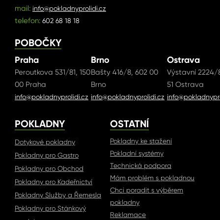
mail:
info@pokladnyprolidi.cz
telefon:
602 68 18 18
POBOČKY
Praha
Brno
Ostrava
Peroutkova 531/81, 150
Bašty 416/8, 602 00
Výstavní 2224/8
00 Praha
Brno
51 Ostrava
info@pokladnyprolidi.cz
info@pokladnyprolidi.cz
info@pokladnypro
POKLADNY
OSTATNÍ
Pokladny ke stažení
Dotykové pokladny
Pokladní systémy
Pokladny pro Gastro
Technická podpora
Pokladny pro Obchod
Mám problém s pokladnou
Pokladny pro Kadeřnictví
Chci poradit s výběrem
Pokladny Služby a Řemesla
pokladny
Pokladny pro Stánkový
Reklamace