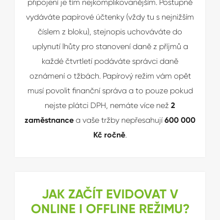
připojení je tím nejkomplikovanějším. Postupně
vydáváte papírové účtenky (vždy tu s nejnižším
číslem z bloku), stejnopis uchováváte do
uplynutí lhůty pro stanovení daně z příjmů a
každé čtvrtletí podáváte správci daně
oznámení o tžbách. Papírový režim vám opět
musí povolit finanční správa a to pouze pokud
nejste plátci DPH, nemáte více než
2
zaměstnance
a vaše tržby nepřesahují
600 000
Kč ročně
.
JAK ZAČÍT EVIDOVAT V
ONLINE I OFFLINE REŽIMU?