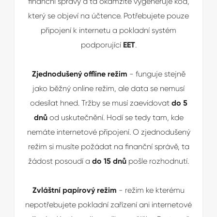
finanční správy a ta okamžitě vygeneruje kód,
který se objeví na účtence. Potřebujete pouze
připojení k internetu a pokladní systém
podporující
EET
.
Zjednodušený offline režim
- funguje stejně
jako běžný online režim, ale data se nemusí
odesílat hned. Tržby se musí zaevidovat
do 5
dnů
od uskutečnění. Hodí se tedy tam, kde
nemáte internetové připojení. O zjednodušený
režim si musíte požádat na finanční správě, ta
žádost posoudí a
do 15 dnů
pošle rozhodnutí.
Zvláštní papírový režim
- režim ke kterému
nepotřebujete pokladní zařízení ani internetové