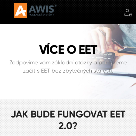
VÍCE O EET
Zodpovíme vám základní otázky a pomůžeme
začít s EET bez zbytečných starostí.
JAK BUDE FUNGOVAT EET
2.0?