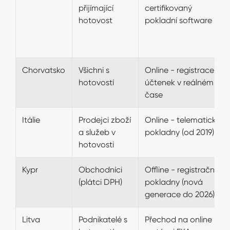
přijímající
certifikovaný
hotovost
pokladní software
Chorvatsko
Všichni s
Online - registrace
hotovostí
účtenek v reálném
čase
Itálie
Prodejci zboží
Online - telematické
a služeb v
pokladny (od 2019)
hotovosti
Kypr
Obchodníci
Offline - registrační
(plátci DPH)
pokladny (nová
generace do 2026)
Litva
Podnikatelé s
Přechod na online -