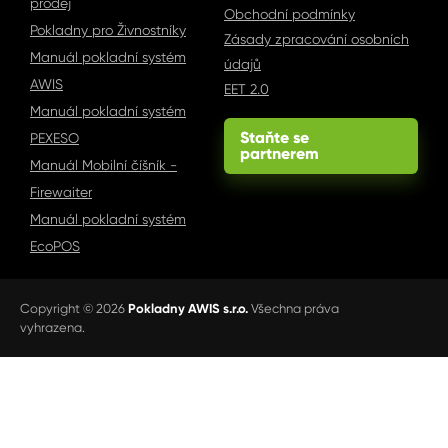
prodej
Obchodní podmínky
Pokladny pro Živnostníky
Zásady zpracování osobních
Manuál pokladní systém
údajů
AWIS
EET 2.0
Manuál pokladní systém
Staňte se
PEXESO
→
partnerem
Manuál Mobilní číšník -
Firewaiter
Manuál pokladní systém
EcoPOS
Copyright © 2026
Pokladny AWIS s.r.o.
Všechna práva
vyhrazena.