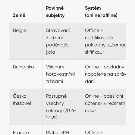
Povinné
Systém
Země
subjekty
(online/offline)
Belgie
Stravovací
Offline -
zařízení
certifikované
podávající
pokladny s „černou
jídla
skříňkou“
Bulharsko
Všichni s
Online - pokladny
hotovostními
napojené na správu
tržbami
daní
Česko
Postupně
Online - odesílání
(historie)
všechny
účtenek v reálném
sektory (2016-
čase
2022)
Francie
Plátci DPH
Offline -