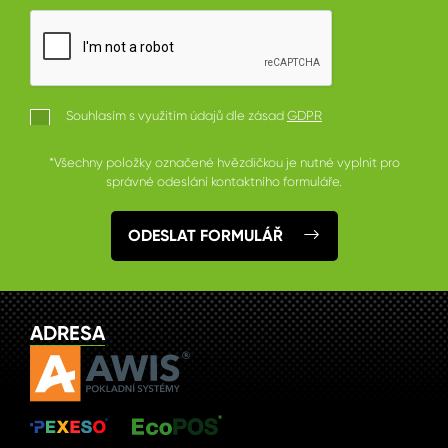
Souhlasím s využitím údajů dle zásad
GDPR
*Všechny položky označené hvězdičkou je nutné vyplnit pro
správné odeslání kontaktního formuláře.
ODESLAT FORMULÁŘ
ADRESA