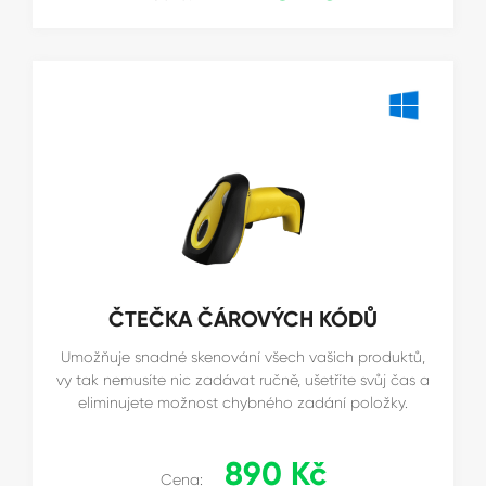
ČTEČKA ČÁROVÝCH KÓDŮ
Umožňuje snadné skenování všech vašich produktů,
vy tak nemusíte nic zadávat ručně, ušetříte svůj čas a
eliminujete možnost chybného zadání položky.
890 Kč
Cena: