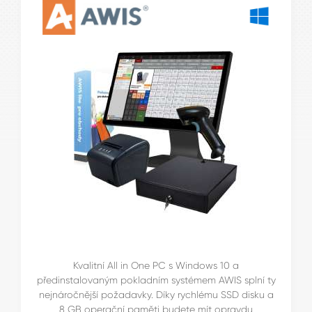
Kvalitní All in One PC s Windows 10 a
předinstalovaným pokladním systémem AWIS splní ty
nejnáročnější požadavky. Díky rychlému SSD disku a
8 GB operační paměti budete mít opravdu