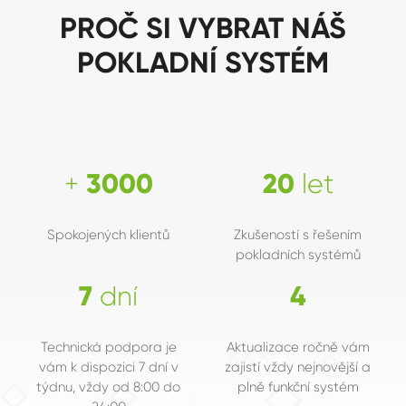
PROČ SI VYBRAT NÁŠ
POKLADNÍ SYSTÉM
3000
20
Spokojených klientů
Zkušeností s řešením
pokladních systémů
7
4
Technická podpora je
Aktualizace ročně vám
vám k dispozici 7 dní v
zajistí vždy nejnovější a
týdnu, vždy od 8:00 do
plně funkční systém