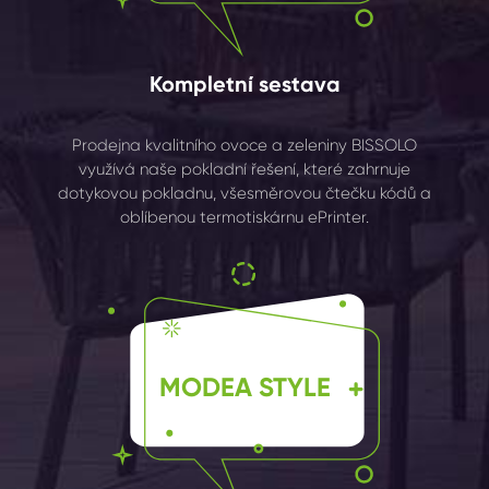
Kompletní sestava
Prodejna kvalitního ovoce a zeleniny BISSOLO
využívá naše pokladní řešení, které zahrnuje
dotykovou pokladnu, všesměrovou čtečku kódů a
oblíbenou termotiskárnu ePrinter.
MODEA STYLE