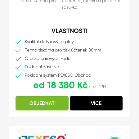
termo tiskárna pro tisk účtenek, čtečka a pokladní
zásuvka
VLASTNOSTI
Kvalitní dotykový display
Termo tiskárna pro tisk účtenek 80mm
Čtečka čárových kódů
Pokladní zásuvka
Pokladní systém PEXESO Obchod
od 18 380 Kč
bez DPH
OBJEDNAT
VÍCE