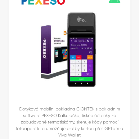
Dotyková mobilní pokladna CIONTEK s pokladním
software PEXESO Kalkulačka, tiskne účtenky ze
zabudované termotiskárny, skenuje kódy pomocí
fotoaparátu a umožňuje platby kartou přes GPTom a
Viva Wallet