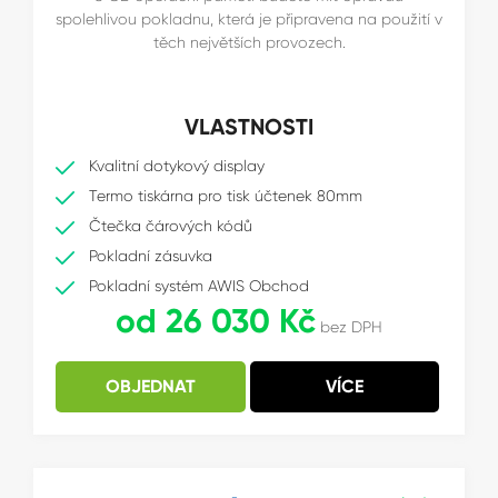
spolehlivou pokladnu, která je připravena na použití v
těch největších provozech.
VLASTNOSTI
Kvalitní dotykový display
Termo tiskárna pro tisk účtenek 80mm
Čtečka čárových kódů
Pokladní zásuvka
Pokladní systém AWIS Obchod
od 26 030 Kč
bez DPH
OBJEDNAT
VÍCE