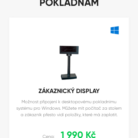
POKLADNÁM
ZÁKAZNICKÝ DISPLAY
Možnost připojení k desktopovému pokladnímu
systému pro Windows. Můžete mít počítač za stolem
a zákazník přesto vidí položky, které má zaplatit.
1 990 Kč
Cena: