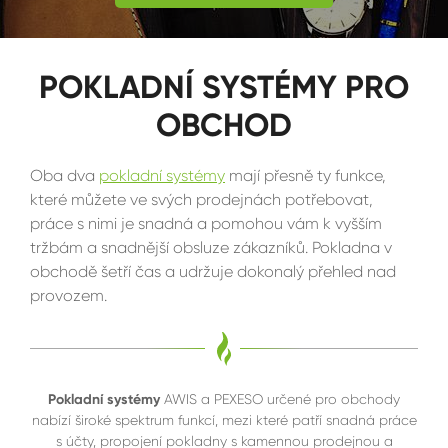
POKLADNÍ SYSTÉMY PRO
OBCHOD
Oba dva
pokladní systémy
mají přesně ty funkce,
které můžete ve svých prodejnách potřebovat,
práce s nimi je snadná a pomohou vám k vyšším
tržbám a snadnější obsluze zákazníků. Pokladna v
obchodě šetří čas a udržuje dokonalý přehled nad
provozem.
Pokladní systémy
AWIS a PEXESO určené pro obchody
nabízí široké spektrum funkcí, mezi které patří snadná práce
s účty, propojení pokladny s kamennou prodejnou a