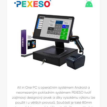
All in One PC s operačním systémem Android a
neomezeným pokladním systémem PEXESO tvoří
zajímavý designový prvek a díky vysokému výkonu lze
použít i u větších provozů. Součástí je také 80mm