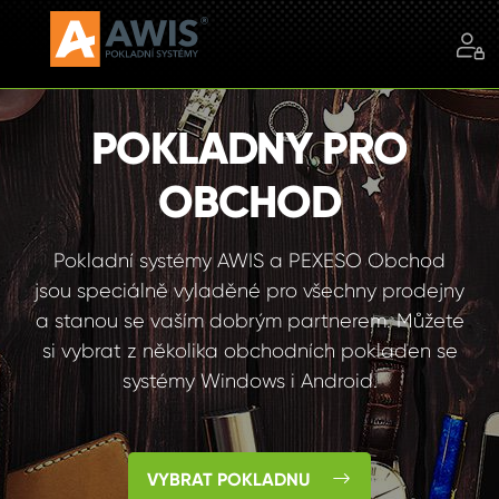
POKLADNY PRO
OBCHOD
Pokladní systémy AWIS a PEXESO Obchod
jsou speciálně vyladěné pro všechny prodejny
a stanou se vaším dobrým partnerem. Můžete
si vybrat z několika obchodních pokladen se
systémy Windows i Android.
VYBRAT POKLADNU