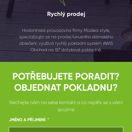
Rychlý prodej
Hodonínská provozovna firmy Modea style,
specializující se na prodej luxusního dámského
oblečení, využívá ryvhlý pokladní systém AWIS
Obchod na 15″ dotykové pokladně.
POTŘEBUJETE PORADIT?
OBJEDNAT POKLADNU?
Nechejte nám na sebe kontakt a co nejdřív se s vámi
spojíme.
JMÉNO A PŘÍJMENÍ: *