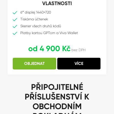
VLASTNOSTI
6″ displej 1440×720
Tiskárna účtenek
Skener všech druhů kódů
Platby kartou GPTom a Viva Wallet
od 4 900 Kč
bez DPH
OBJEDNAT
VÍCE
PŘIPOJITELNÉ
PŘÍSLUŠENSTVÍ K
OBCHODNÍM