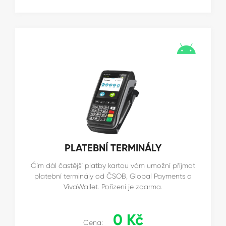
PLATEBNÍ TERMINÁLY
Čím dál častější platby kartou vám umožní příjmat
platební terminály od ČSOB, Global Payments a
VivaWallet. Pořízení je zdarma.
0 Kč
Cena: