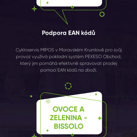
Podpora EAN kódů
Cykloservis MIPOS v Moravském Krumlově pro svůj
provoz využívá pokladní systém PEXESO Obchod,
který jim pomáhá efektivně spravovat prodej
pomocí EAN kódů na zboží.
OVOCE A
ZELENINA -
BISSOLO