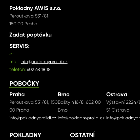
Pokladny AWIS s.r.o.
Peroutkova 531/81
150 00 Praha
Zadat poptávku
SERVIS:
e-
mail:
info@pokladnyprolidi.cz
telefon:
602 68 18 18
POBOČKY
Praha
Brno
Ostrava
Peroutkova 531/81, 150
Bašty 416/8, 602 00
Výstavní 2224/8
00 Praha
Brno
51 Ostrava
info@pokladnyprolidi.cz
info@pokladnyprolidi.cz
info@pokladnypro
POKLADNY
OSTATNÍ