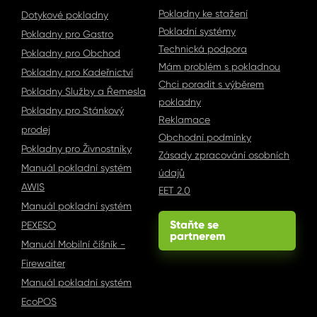
Pokladny ke stažení
Dotykové pokladny
Pokladní systémy
Pokladny pro Gastro
Technická podpora
Pokladny pro Obchod
Mám problém s pokladnou
Pokladny pro Kadeřnictví
Chci poradit s výběrem
Pokladny Služby a Řemesla
pokladny
Pokladny pro Stánkový
Reklamace
prodej
Obchodní podmínky
Pokladny pro Živnostníky
Zásady zpracování osobních
Manuál pokladní systém
údajů
AWIS
EET 2.0
Manuál pokladní systém
Staňte se
PEXESO
→
partnerem
Manuál Mobilní číšník -
Firewaiter
Manuál pokladní systém
EcoPOS